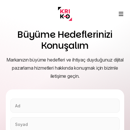
Büyüme Hedeflerinizi
Konuşalım
Markanızın büyüme hedefleri ve ihtiyaç duyduğunuz dijital
Performans Pazarlaması
pazarlama hizmetleri hakkında konuşmak için bizimle
Hızlı ve karlı büyüme
iletişime geçin.
SEO & AI
Başarı Hikayeleri
Arama ve yapay zeka uyumu
Gerçek markalar, gerçek sonuçlar
Hakkımızda
Veri, Analiz, İçgörü
Vizyon, değerler ve kültür
Blog
Veriden net eyleme
Uzman makaleleri ve trendler