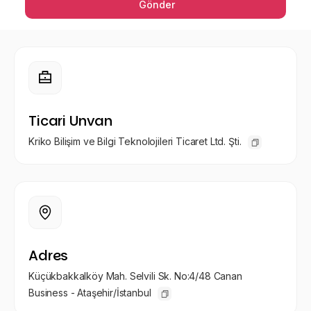
Basın için marka materyalleri
Gönder
Bizden Haberler
En son güncelleme ve duyurular
Ticari Unvan
Kriko Bilişim ve Bilgi Teknolojileri Ticaret Ltd. Şti.
Adres
Küçükbakkalköy Mah. Selvili Sk. No:4/48 Canan
Business - Ataşehir/İstanbul