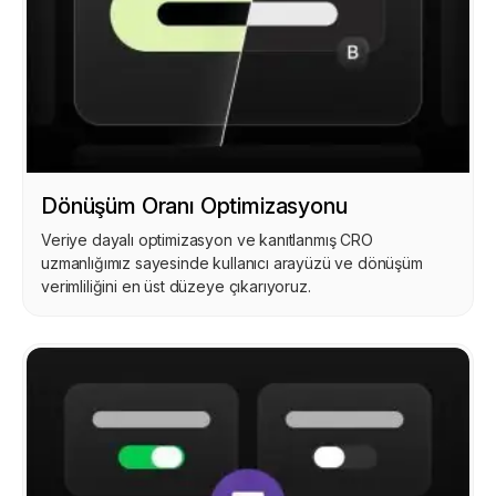
Dönüşüm Oranı Optimizasyonu
Veriye dayalı optimizasyon ve kanıtlanmış CRO
uzmanlığımız sayesinde kullanıcı arayüzü ve dönüşüm
verimliliğini en üst düzeye çıkarıyoruz.