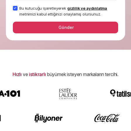
Basın için marka materyalleri
Bu kutucuğu işaretleyerek
gizlilik ve aydınlatma
metnimizi kabul ettiğinizi onaylamış olursunuz.
Bizden Haberler
En son güncelleme ve duyurular
Gönder
Hızlı
ve
istikrarlı
büyümek isteyen markaların tercihi.