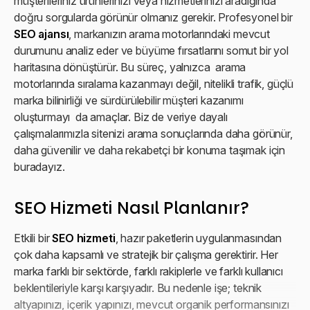
müşterileriniz ürünlerinizi veya hizmetlerinizi aradığında
doğru sorgularda görünür olmanız gerekir. Profesyonel bir
SEO ajansı
, markanızın arama motorlarındaki mevcut
durumunu analiz eder ve büyüme fırsatlarını somut bir yol
haritasına dönüştürür. Bu süreç, yalnızca arama
motorlarında sıralama kazanmayı değil, nitelikli trafik, güçlü
marka bilinirliği ve sürdürülebilir müşteri kazanımı
oluşturmayı da amaçlar. Biz de veriye dayalı
çalışmalarımızla sitenizi arama sonuçlarında daha görünür,
daha güvenilir ve daha rekabetçi bir konuma taşımak için
buradayız.
SEO Hizmeti Nasıl Planlanır?
Etkili bir
SEO hizmeti
, hazır paketlerin uygulanmasından
çok daha kapsamlı ve stratejik bir çalışma gerektirir. Her
marka farklı bir sektörde, farklı rakiplerle ve farklı kullanıcı
beklentileriyle karşı karşıyadır. Bu nedenle işe; teknik
altyapınızı, içerik yapınızı, mevcut organik performansınızı