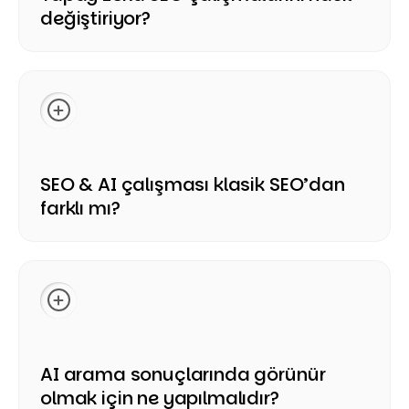
değiştiriyor?
Yapay zeka, kullanıcıların bilgi arama biçimini daha
konuşmaya dayalı, bağlamsal ve niyet odaklı hale
getiriyor. Bu nedenle SEO çalışmaları yalnızca anahtar
kelime sıralamalarına değil, konu otoritesine, içerik
derinliğine, güven sinyallerine ve yanıt üretilebilirliğe de
odaklanmalıdır.
SEO & AI çalışması klasik SEO’dan
farklı mı?
Evet, ancak klasik SEO'nun yerini tamamen almaz.
Teknik SEO, içerik optimizasyonu ve otorite çalışmaları
hala önemlidir, fakat SEO & AI sürecinde içeriklerin
yapay zeka sistemleri tarafından anlaşılabilir,
özetlenebilir ve güvenilir kaynak olarak kullanılabilir
hale gelmesi de hedeflenir.
AI arama sonuçlarında görünür
olmak için ne yapılmalıdır?