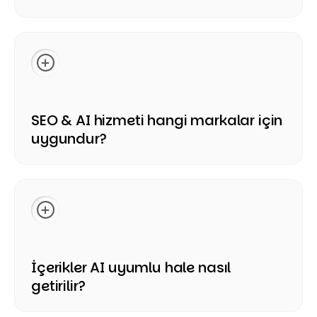
AI arama sonuçlarında görünürlüğü artırmak için açık,
güvenilir, kaynaklandırılmış ve kullanıcı sorularına net
yanıt veren içerikler hazırlanmalıdır. Ayrıca marka
otoritesi, yapılandırılmış veri, uzmanlık sinyalleri, güncel
bilgiler ve site genelindeki konu bütünlüğü
güçlendirilmelidir.
SEO & AI hizmeti hangi markalar için
uygundur?
SEO & AI hizmeti, organik görünürlüğünü artırmak,
rekabetçi arama sonuçlarında güçlenmek ve yapay
zeka destekli arama platformlarında daha fazla referans
almak isteyen markalar için uygundur. Özellikle B2B, e-
ticaret, SaaS, finans, sağlık, eğitim ve profesyonel
hizmet markaları için önemli fırsatlar sunar.
İçerikler AI uyumlu hale nasıl
getirilir?
İçerikler kullanıcı niyetine göre yapılandırılır, net