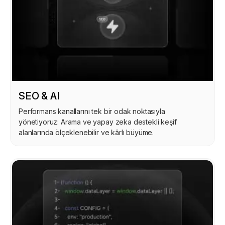
SEO & AI
Performans kanallarını tek bir odak noktasıyla
yönetiyoruz: Arama ve yapay zeka destekli keşif
alanlarında ölçeklenebilir ve kârlı büyüme.