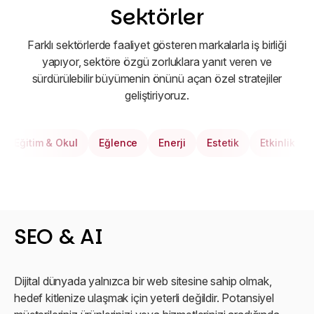
düzenli olarak güncellenmelidir.
Sektörler
Farklı sektörlerde faaliyet gösteren markalarla iş birliği
yapıyor, sektöre özgü zorluklara yanıt veren ve
sürdürülebilir büyümenin önünü açan özel stratejiler
geliştiriyoruz.
im & Okul
Eğlence
Enerji
Estetik
Etkinlik
Finans
SEO & AI
Dijital dünyada yalnızca bir web sitesine sahip olmak,
hedef kitlenize ulaşmak için yeterli değildir. Potansiyel