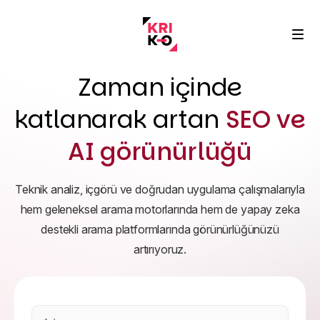
Zaman içinde
katlanarak artan
SEO ve
AI görünürlüğü
Performans Pazarlaması
Hızlı ve karlı büyüme
Teknik analiz, içgörü ve doğrudan uygulama çalışmalarıyla
hem geleneksel arama motorlarında hem de yapay zeka
SEO & AI
Başarı Hikayeleri
destekli arama platformlarında görünürlüğünüzü
Arama ve yapay zeka uyumu
Gerçek markalar, gerçek sonuçlar
artırıyoruz.
Hakkımızda
Veri, Analiz, İçgörü
Vizyon, değerler ve kültür
Blog
Veriden net eyleme
Uzman makaleleri ve trendler