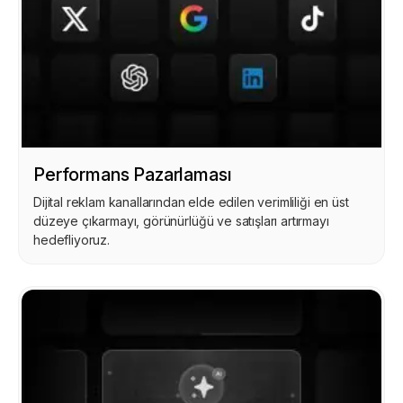
Performans Pazarlaması
Dijital reklam kanallarından elde edilen verimliliği en üst
düzeye çıkarmayı, görünürlüğü ve satışları artırmayı
hedefliyoruz.