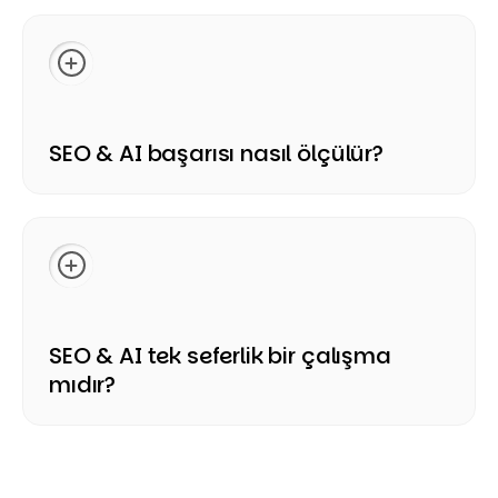
başlıklar, açıklayıcı yanıtlar, güçlü iç bağlantılar ve
güvenilir bilgi mimarisiyle yeniden düzenlenir.
Gerektiğinde FAQ, karşılaştırma, rehber, ürün açıklaması
ve uzman görüşü formatları kullanılarak içeriklerin hem
kullanıcılar hem de yapay zeka sistemleri için daha
anlaşılır olması sağlanır.
SEO & AI başarısı nasıl ölçülür?
Başarı; organik görünürlük, sıralamalar, trafik, dönüşüm,
marka aramaları, içerik performansı, AI sonuçlarında
görünürlük, referans alınma oranı ve kullanıcı etkileşimi
gibi metriklerle ölçülür. Ayrıca klasik SEO raporları, AI
görünürlük analizleri ve içerik bazlı performans
değerlendirmeleri birlikte yorumlanır.
SEO & AI tek seferlik bir çalışma
mıdır?
Hayır, SEO & AI sürekli gelişen bir süreçtir. Arama motoru
algoritmaları, yapay zeka yanıt sistemleri, kullanıcı
davranışları ve rekabet ortamı değiştikçe içerikler,
teknik yapı, otorite sinyalleri ve ölçümleme yaklaşımı